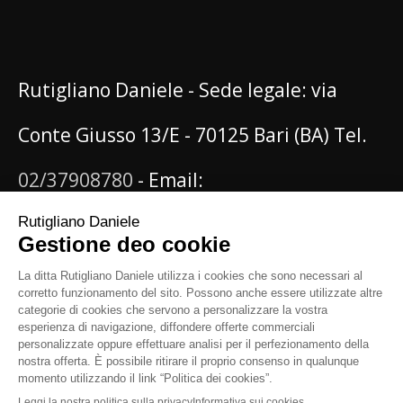
Rutigliano Daniele - Sede legale: via
Conte Giusso 13/E - 70125 Bari (BA) Tel.
02/37908780
- Email:
info@danielerutigliano.it
P.IVA:
IT08096620722 - PEC:
rutiglianodaniele@pec.it
N. iscrizione al
Registro delle Imprese di Bari e CF: