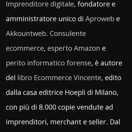
Imprenditore digitale
, fondatore e
amministratore unico di
Aproweb
e
Akkountweb
.
Consulente
ecommerce
,
esperto Amazon
e
perito informatico forense
, è autore
del
libro Ecommerce Vincente
, edito
dalla casa editrice Hoepli di Milano,
con più di 8.000 copie vendute ad
imprenditori, merchant e seller. Dal