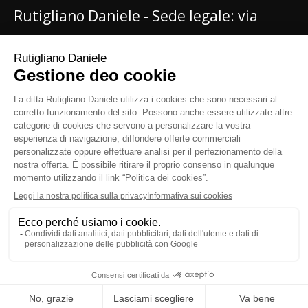
Rutigliano Daniele - Sede legale: via
Conte Giusso 13/E - 70125 Bari (BA) Tel.
02/37908780
- Email:
info@danielerutigliano.it
P.IVA:
IT08096620722 - PEC:
rutiglianodaniele@pec.it
N. iscrizione al
Registro delle Imprese di Bari e CF:
RTGDNL83S04A662P REA: BA - 628779 -
Informativa sulla privacy e cookie