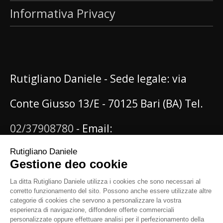
Informativa Privacy
Rutigliano Daniele - Sede legale: via
Conte Giusso 13/E - 70125 Bari (BA) Tel.
02/37908780
- Email:
info@danielerutigliano.it
P.IVA:
IT08096620722 - PEC:
rutiglianodaniele@pec.it
N. iscrizione al